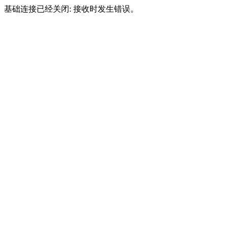
基础连接已经关闭: 接收时发生错误。