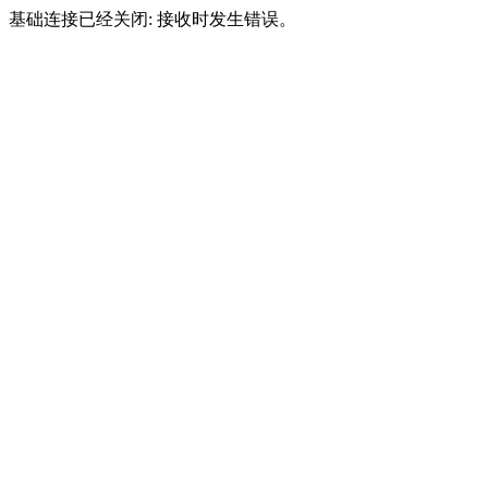
基础连接已经关闭: 接收时发生错误。